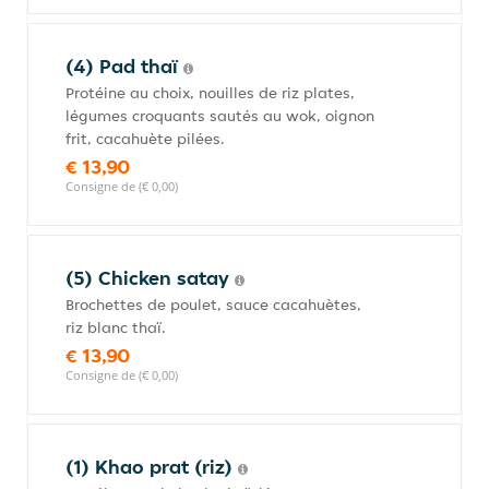
(4) Pad thaï
Protéine au choix, nouilles de riz plates,
légumes croquants sautés au wok, oignon
frit, cacahuète pilées.
€ 13,90
Consigne de (€ 0,00)
(5) Chicken satay
Brochettes de poulet, sauce cacahuètes,
riz blanc thaï.
€ 13,90
Consigne de (€ 0,00)
(1) Khao prat (riz)