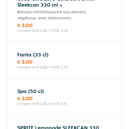
Sleekcan 330 ml
Boisson rafraîchissante aux extraits
végétaux, avec édulcorants.
€ 3,00
Consigne de (€ 0,00), € 9,09/l, 0,33l
Fanta (33 cl)
€ 3,00
Consigne de (€ 0,00), € 9,09/l, 0,33l
Spa (50 cl)
€ 3,00
Consigne de (€ 0,00), € 6,00/l, 0,5l
SPRITE Lemonade SLEEKCAN 330