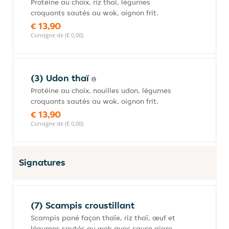
Protéine au choix, riz thaï, légumes
croquants sautés au wok, oignon frit.
€ 13,90
Consigne de (€ 0,00)
(3) Udon thaï
Protéine au choix, nouilles udon, légumes
croquants sautés au wok, oignon frit.
€ 13,90
Consigne de (€ 0,00)
Signatures
(7) Scampis croustillant
Scampis pané façon thaïe, riz thaï, œuf et
légumes sautés au wok avec sauce aigre