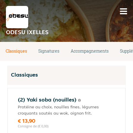
ODESU IXELLES
Classiques
Signatures
Accompagnements
Suppl
Classiques
(2) Yaki soba (nouilles)
Protéine au choix, nouilles fines, légumes
croquants sautés au wok, oignon frit.
€ 13,90
Consigne de (€ 0,00)